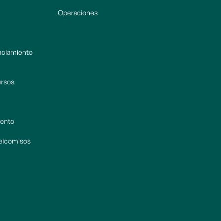
Operaciones
anciamiento
ursos
iento
deicomisos