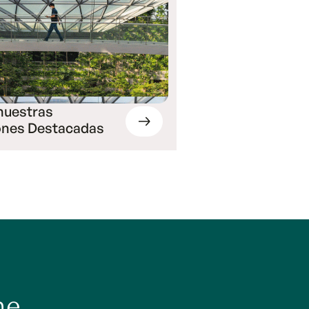
nuestras
ones Destacadas
he