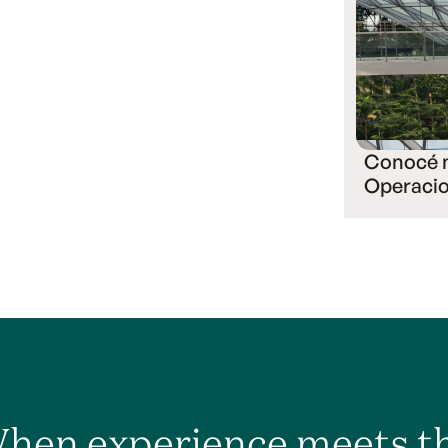
Conocé 
Operaci
hen experience meets t