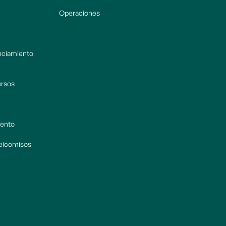
Operaciones
anciamiento
ursos
iento
deicomisos