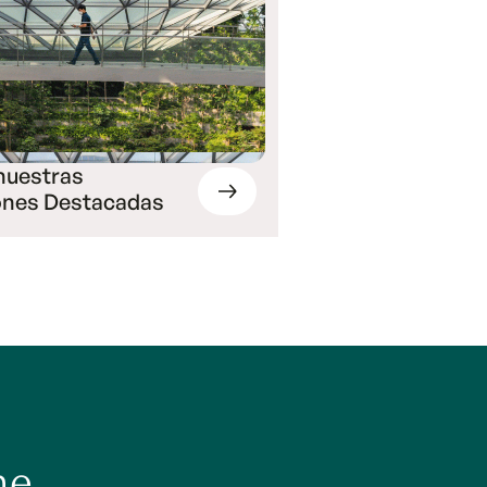
nuestras
ones Destacadas
he